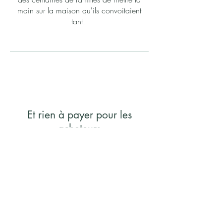
main sur la maison qu'ils convoitaient
tant.
Et rien à payer pour les
acheteurs
Profiter des meilleurs conseils, de la
recherche jusqu'au notaire, en passant
par la visite, la négociation, l'inspection
et le financement, sans avoir rien à
payer, c'est vraiment le meilleur des
deux mondes.