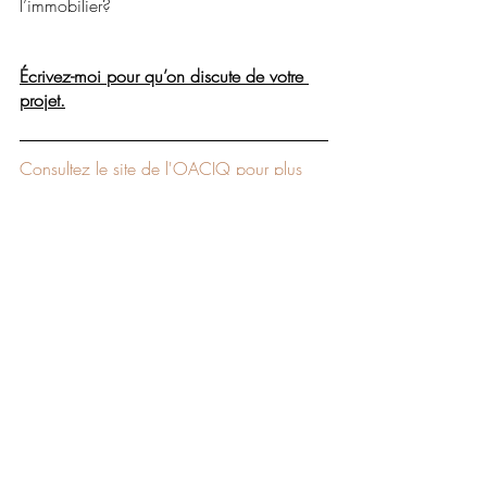
l’immobilier? 
Écrivez-moi pour qu’on discute de votre 
projet.
Consultez le site de l'OACIQ pour plus 
d'informations. 
Posts similaires
Voir tout